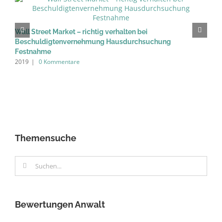
M
2
Wall Street Market – richtig verhalten bei
Beschuldigtenvernehmung Hausdurchsuchung
Festnahme
2019
|
0 Kommentare
Themensuche
Suche
nach:
Bewertungen Anwalt