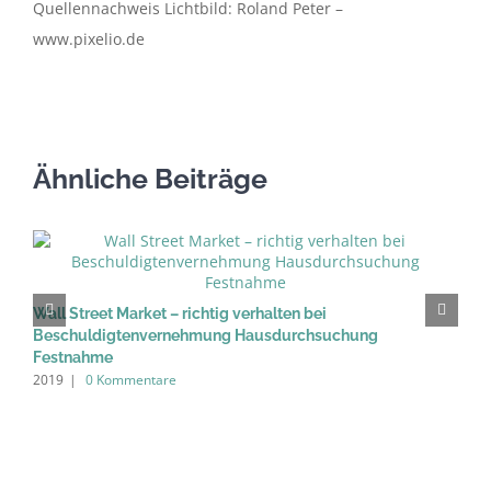
Quellennachweis Lichtbild: Roland Peter –
www.pixelio.de
Ähnliche Beiträge
M
2
Wall Street Market – richtig verhalten bei
Beschuldigtenvernehmung Hausdurchsuchung
Festnahme
2019
|
0 Kommentare