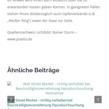
Ihr Anwalt wird Ihnen auch Auskunft über die zu
erwartenden Kosten geben können. In geeigneten Fällen
stehen Ihnen diesbezüglich auch Opferverbände (z.B.
„Weißer Ring“) sowie der Staat zur Seite.
Quellennachweis Lichtbild: Rainer Sturm –
www.pixelio.de
Ähnliche Beiträge
M
2
Wall Street Market – richtig verhalten bei
Beschuldigtenvernehmung Hausdurchsuchung