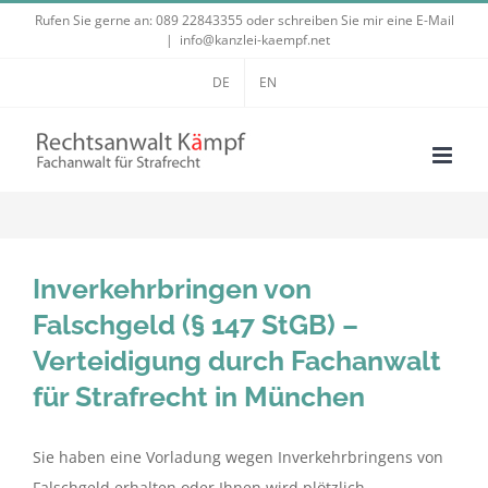
Zum
Rufen Sie gerne an:
089 22843355
oder schreiben Sie mir eine E-Mail
|
info@kanzlei-kaempf.net
Inhalt
springen
DE
EN
Inverkehrbringen von
Falschgeld (§ 147 StGB) –
Verteidigung durch Fachanwalt
für Strafrecht in München
Sie haben eine Vorladung wegen Inverkehrbringens von
Falschgeld erhalten oder Ihnen wird plötzlich