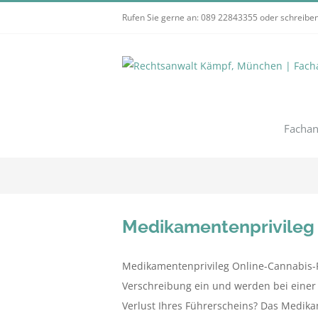
Zum
Rufen Sie gerne an:
089 22843355
oder schreiben
Inhalt
springen
Fachan
Medikamentenprivileg 
Medikamentenprivileg Online-Cannabis-R
Verschreibung ein und werden bei einer 
Verlust Ihres Führerscheins? Das Medikam