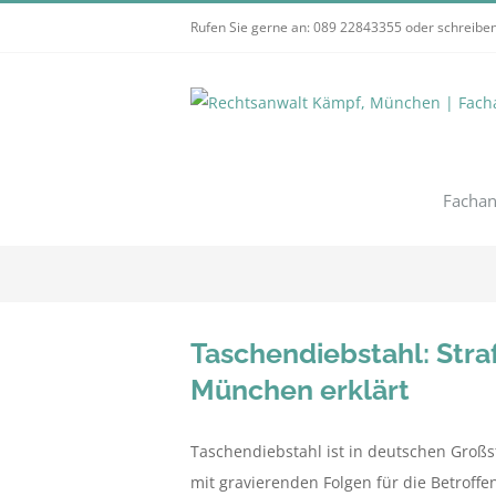
Zum
Rufen Sie gerne an:
089 22843355
oder schreiben
Inhalt
springen
Fachan
Taschendiebstahl: Straf
München erklärt
Taschendiebstahl ist in deutschen Großst
mit gravierenden Folgen für die Betroffe