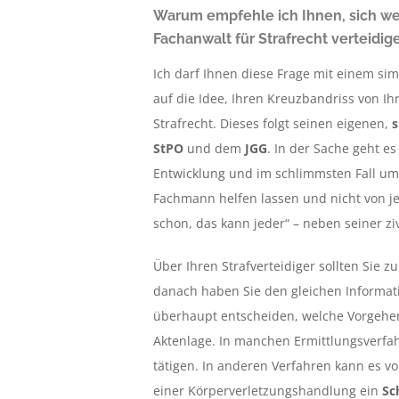
Warum empfehle ich Ihnen, sich w
Fachanwalt für Strafrecht verteidig
Ich darf Ihnen diese Frage mit einem si
auf die Idee, Ihren Kreuzbandriss von Ih
Strafrecht. Dieses folgt seinen eigenen,
s
StPO
und dem
JGG
. In der Sache geht es
Entwicklung und im schlimmsten Fall um Ih
Fachmann helfen lassen und nicht von j
schon, das kann jeder“ – neben seiner zivi
Über Ihren Strafverteidiger sollten Sie 
danach haben Sie den gleichen Informati
überhaupt entscheiden, welche Vorgehens
Aktenlage. In manchen Ermittlungsverfah
tätigen. In anderen Verfahren kann es von
einer Körperverletzungshandlung ein
Sc