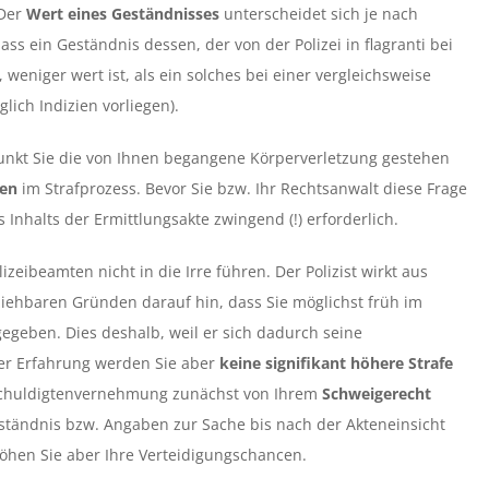
 Der
Wert eines Geständnisses
unterscheidet sich je nach
dass ein Geständnis dessen, der von der Polizei in flagranti bei
weniger wert ist, als ein solches bei einer vergleichsweise
lich Indizien vorliegen).
nkt Sie die von Ihnen begangene Körperverletzung gestehen
gen
im Strafprozess. Bevor Sie bzw. Ihr Rechtsanwalt diese Frage
 Inhalts der Ermittlungsakte zwingend (!) erforderlich.
zeibeamten nicht in die Irre führen. Der Polizist wirkt aus
lziehbaren Gründen darauf hin, dass Sie möglichst früh im
egeben. Dies deshalb, weil er sich dadurch seine
ner Erfahrung werden Sie aber
keine signifikant höhere Strafe
schuldigtenvernehmung zunächst von Ihrem
Schweigerecht
tändnis bzw. Angaben zur Sache bis nach der Akteneinsicht
höhen Sie aber Ihre Verteidigungschancen.