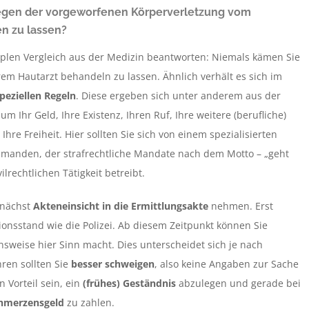
egen der vorgeworfenen Körperverletzung vom
en zu lassen?
mplen Vergleich aus der Medizin beantworten: Niemals kämen Sie
rem Hautarzt behandeln zu lassen. Ähnlich verhält es sich im
peziellen Regeln
. Diese ergeben sich unter anderem aus der
 um Ihr Geld, Ihre Existenz, Ihren Ruf, Ihre weitere (berufliche)
re Freiheit. Hier sollten Sie sich von einem spezialisierten
emanden, der strafrechtliche Mandate nach dem Motto – „geht
lrechtlichen Tätigkeit betreibt.
zunächst
Akteneinsicht in die Ermittlungsakte
nehmen. Erst
onsstand wie die Polizei. Ab diesem Zeitpunkt können Sie
weise hier Sinn macht. Dies unterscheidet sich je nach
ren sollten Sie
besser schweigen
, also keine Angaben zur Sache
 Vorteil sein, ein
(frühes) Geständnis
abzulegen und gerade bei
hmerzensgeld
zu zahlen.