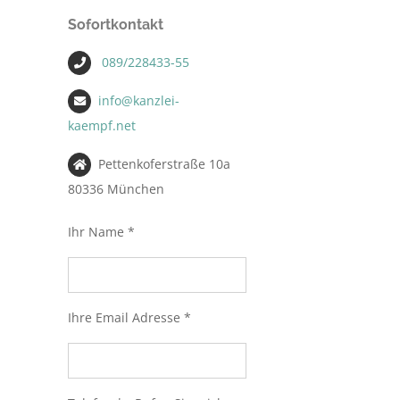
Sofortkontakt
089/228433-55
info@kanzlei-
kaempf.net
Pettenkoferstraße 10a
80336 München
Ihr Name *
Ihre Email Adresse *