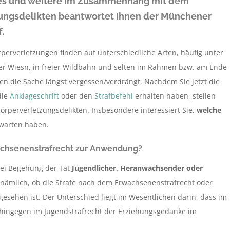
ies und weitere im Zusammenhang mit dem
zungsdelikten beantwortet Ihnen der Münchener
.
perverletzungen finden auf unterschiedliche Arten, häufig unter
 der Wiesn, in freier Wildbahn und selten im Rahmen bzw. am Ende
ben die Sache längst vergessen/verdrängt. Nachdem Sie jetzt die
die
Anklageschrift
oder den
Strafbefehl
erhalten haben, stellen
örperverletzungsdelikten. Insbesondere interessiert Sie,
welche
rwarten haben.
achsenenstrafrecht zur Anwendung?
 bei Begehung der Tat
Jugendlicher, Heranwachsender oder
 nämlich, ob die Strafe nach dem Erwachsenenstrafrecht oder
esehen ist. Der Unterschied liegt im Wesentlichen darin, dass im
ohingegen im Jugendstrafrecht der Erziehungsgedanke im