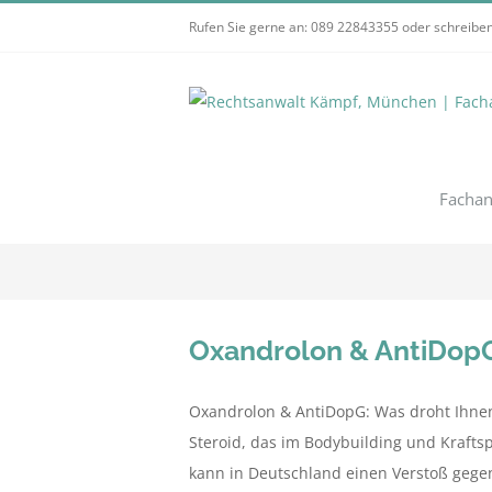
Zum
Rufen Sie gerne an:
089 22843355
oder schreiben
Inhalt
springen
Fachan
Oxandrolon & AntiDopG:
Oxandrolon & AntiDopG: Was droht Ihnen
Steroid, das im Bodybuilding und Kraftsp
kann in Deutschland einen Verstoß gegen 