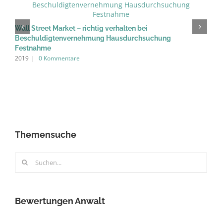
M
2
Wall Street Market – richtig verhalten bei
Beschuldigtenvernehmung Hausdurchsuchung
Festnahme
2019
|
0 Kommentare
Themensuche
Suche
nach:
Bewertungen Anwalt